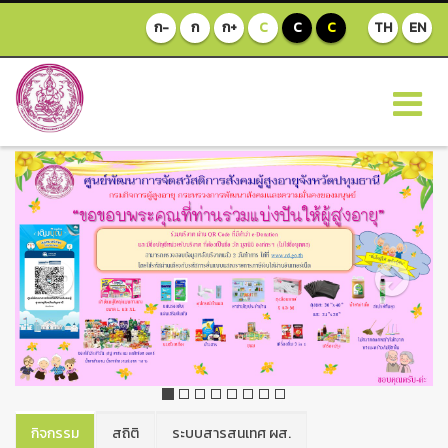
ก-
ก
ก+
C
C
C
TH
EN
Previous
Next
กิจกรรม
สถิติ
ระบบสารสนเทศ ผส.