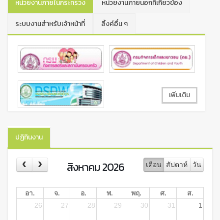
หน่วยงานภายในกระทรวง
หน่วยงานภายนอกที่เกี่ยวข้อง
ระบบงานสำหรับเจ้าหน้าที่
ลิ้งค์อื่น ๆ
เพิ่มเติม
ปฏิทินงาน
สิงหาคม 2026
เดือน
สัปดาห์
วัน
อา.
จ.
อ.
พ.
พฤ.
ศ.
ส.
26
27
28
29
30
31
1