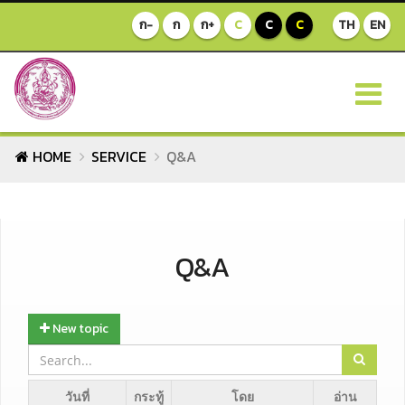
ก-
ก
ก+
C
C
C
TH
EN
HOME
SERVICE
Q&A
Q&A
New topic
วันที่
กระทู้
โดย
อ่าน